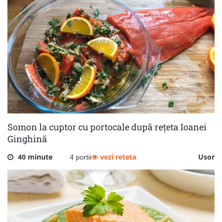
Somon la cuptor cu portocale după rețeta Ioanei
Ginghină
40 minute
vezi reteta
Usor
4 portii