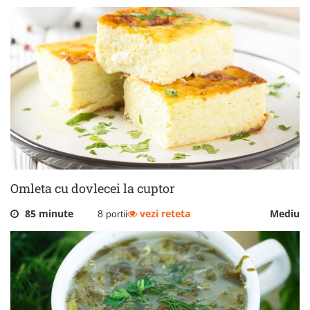
Omleta cu dovlecei la cuptor
85 minute
vezi reteta
Mediu
8 portii