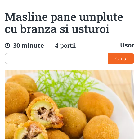
Masline pane umplute
cu branza si usturoi
Usor
30 minute
4 portii
Cauta