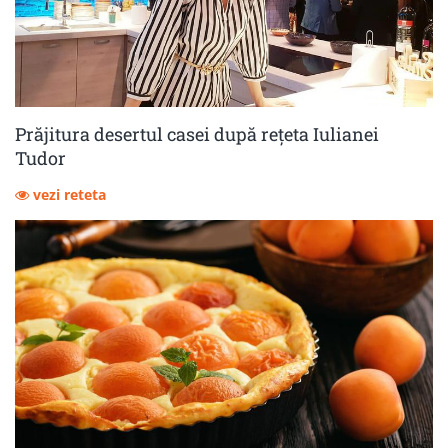
Prăjitura desertul casei după rețeta Iulianei
Tudor
vezi reteta