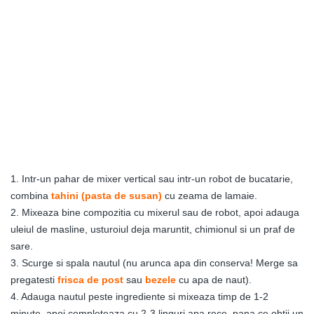
1. Intr-un pahar de mixer vertical sau intr-un robot de bucatarie,
combina
tahini (pasta de susan)
cu zeama de lamaie.
2. Mixeaza bine compozitia cu mixerul sau de robot, apoi adauga
uleiul de masline, usturoiul deja maruntit, chimionul si un praf de
sare.
3. Scurge si spala nautul (nu arunca apa din conserva! Merge sa
pregatesti
frisca de post
sau
bezele
cu apa de naut).
4. Adauga nautul peste ingrediente si mixeaza timp de 1-2
minute, apoi completeaza cu 2-3 linguri apa rece, pana ce obtii un