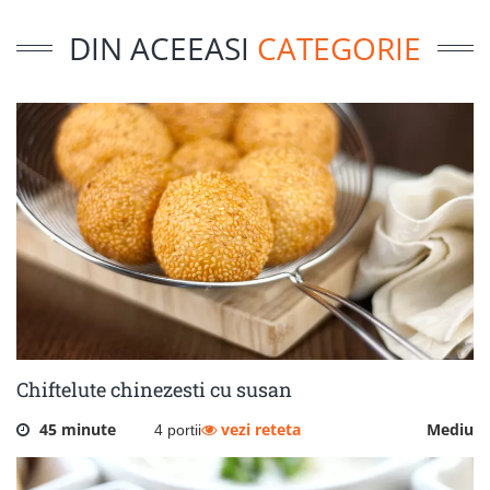
DIN ACEEASI
CATEGORIE
Chiftelute chinezesti cu susan
45 minute
vezi reteta
Mediu
4 portii