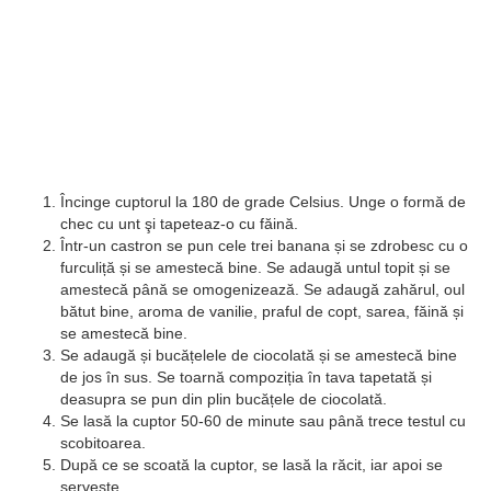
Încinge cuptorul la 180 de grade Celsius. Unge o formă de
chec cu unt şi tapeteaz-o cu făină.
Într-un castron se pun cele trei banana și se zdrobesc cu o
furculiță și se amestecă bine. Se adaugă untul topit și se
amestecă până se omogenizează. Se adaugă zahărul, oul
bătut bine, aroma de vanilie, praful de copt, sarea, făină și
se amestecă bine.
Se adaugă și bucățelele de ciocolată și se amestecă bine
de jos în sus. Se toarnă compoziția în tava tapetată și
deasupra se pun din plin bucățele de ciocolată.
Se lasă la cuptor 50-60 de minute sau până trece testul cu
scobitoarea.
După ce se scoată la cuptor, se lasă la răcit, iar apoi se
servește