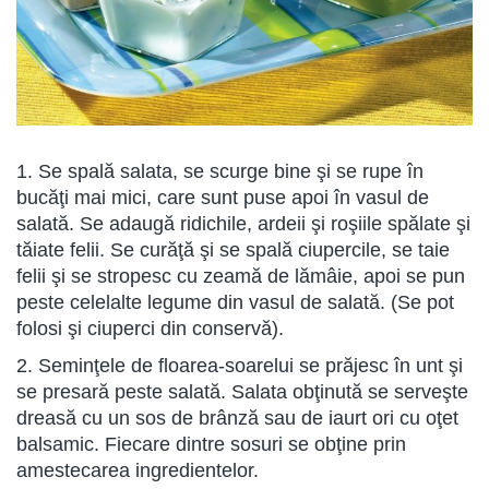
1. Se spală salata, se scurge bine şi se rupe în
bucăţi mai mici, care sunt puse apoi în vasul de
salată. Se adaugă ridichile, ardeii şi roşiile spălate şi
tăiate felii. Se curăţă şi se spală ciupercile, se taie
felii şi se stropesc cu zeamă de lămâie, apoi se pun
peste celelalte legume din vasul de salată. (Se pot
folosi şi ciuperci din conservă).
2. Seminţele de floarea-soarelui se prăjesc în unt şi
se presară peste salată. Salata obţinută se serveşte
dreasă cu un sos de brânză sau de iaurt ori cu oţet
balsamic. Fiecare din­tre sosuri se obţine prin
amestecarea ingredientelor.