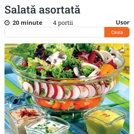
Salată asortată
Usor
20 minute
4 portii
Cauta