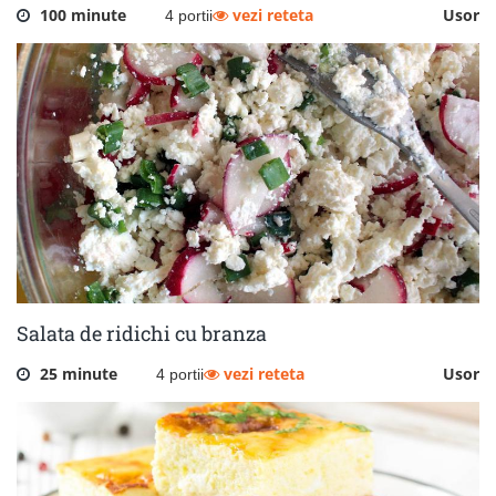
100 minute
vezi reteta
Usor
4 portii
Salata de ridichi cu branza
25 minute
vezi reteta
Usor
4 portii