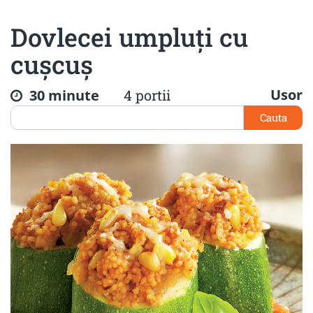
Dovlecei umpluți cu
cușcuș
Usor
30 minute
4 portii
Cauta