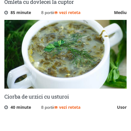
Omleta cu dovlecei la cuptor
85 minute
vezi reteta
Mediu
8 portii
Ciorba de urzici cu usturoi
40 minute
vezi reteta
Usor
8 portii