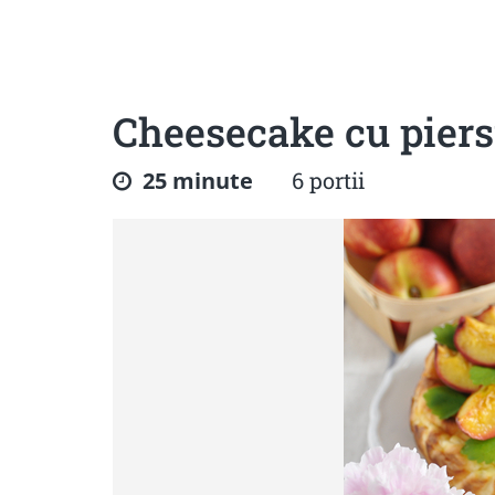
Sanatoase
Dietetice
Cu putine calorii
Crude/raw
Fara gluten
Cheesecake cu piersi
25 minute
6 portii