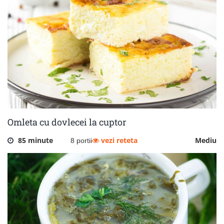
Omleta cu dovlecei la cuptor
85 minute
vezi reteta
Mediu
8 portii