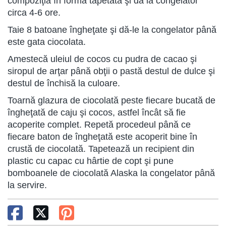
compoziţia în forma tapetată şi dă la congelator
circa 4-6 ore.
Taie 8 batoane îngheţate şi dă-le la congelator până
este gata ciocolata.
Amestecă uleiul de cocos cu pudra de cacao şi
siropul de arţar până obţii o pastă destul de dulce şi
destul de închisă la culoare.
Toarnă glazura de ciocolată peste fiecare bucată de
îngheţată de caju şi cocos, astfel încât să fie
acoperite complet. Repetă procedeul până ce
fiecare baton de îngheţată este acoperit bine în
crustă de ciocolată. Tapetează un recipient din
plastic cu capac cu hârtie de copt şi pune
bomboanele de ciocolată Alaska la congelator până
la servire.