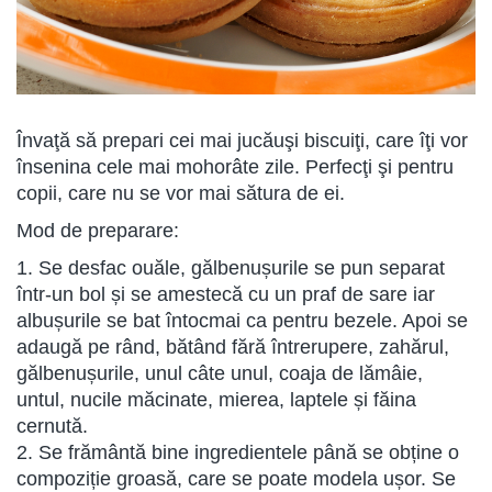
Învaţă să prepari cei mai jucăuşi biscuiţi, care îţi vor
însenina cele mai mohorâte zile. Perfecţi şi pentru
copii, care nu se vor mai sătura de ei.
Mod de preparare:
1. Se desfac ouăle, gălbenușurile se pun separat
într-un bol și se amestecă cu un praf de sare iar
albușurile se bat întocmai ca pentru bezele. Apoi se
adaugă pe rând, bătând fără întrerupere, zahărul,
gălbenușurile, unul câte unul, coaja de lămâie,
untul, nucile măcinate, mierea, laptele și făina
cernută.
2. Se frământă bine ingredientele până se obține o
compoziție groasă, care se poate modela ușor. Se