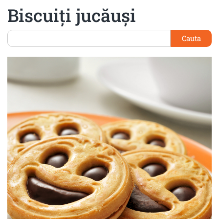
Biscuiţi jucăuşi
Cauta