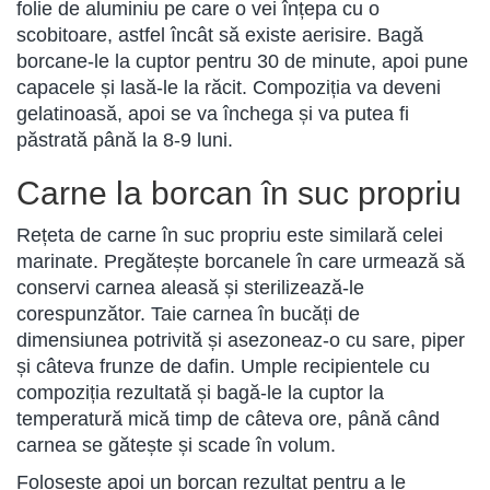
folie de aluminiu pe care o vei înțepa cu o
scobitoare, astfel încât să existe aerisire. Bagă
borcane-le la cuptor pentru 30 de minute, apoi pune
capacele și lasă-le la răcit. Compoziția va deveni
gelatinoasă, apoi se va închega și va putea fi
păstrată până la 8-9 luni.
Carne la borcan în suc propriu
Rețeta de carne în suc propriu este similară celei
marinate. Pregătește borcanele în care urmează să
conservi carnea aleasă și sterilizează-le
corespunzător. Taie carnea în bucăți de
dimensiunea potrivită și asezoneaz-o cu sare, piper
și câteva frunze de dafin. Umple recipientele cu
compoziția rezultată și bagă-le la cuptor la
temperatură mică timp de câteva ore, până când
carnea se gătește și scade în volum.
Folosește apoi un borcan rezultat pentru a le