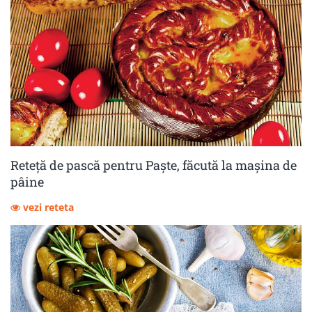
Reteță de pască pentru Paște, făcută la mașina de
pâine
vezi reteta