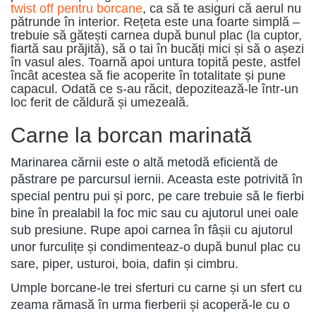
twist off pentru borcane
, ca să te asiguri că aerul nu
pătrunde în interior. Rețeta este una foarte simplă –
trebuie să gătești carnea după bunul plac (la cuptor,
fiartă sau prăjită), să o tai în bucăți mici și să o așezi
în vasul ales. Toarnă apoi untura topită peste, astfel
încât acestea să fie acoperite în totalitate și pune
capacul. Odată ce s-au răcit, depozitează-le într-un
loc ferit de căldură și umezeală.
Carne la borcan marinată
Marinarea cărnii este o altă metodă eficientă de
păstrare pe parcursul iernii. Aceasta este potrivită în
special pentru pui și porc, pe care trebuie să le fierbi
bine în prealabil la foc mic sau cu ajutorul unei oale
sub presiune. Rupe apoi carnea în fâșii cu ajutorul
unor furculițe și condimenteaz-o după bunul plac cu
sare, piper, usturoi, boia, dafin și cimbru.
Umple borcane-le trei sferturi cu carne și un sfert cu
zeama rămasă în urma fierberii și acoperă-le cu o