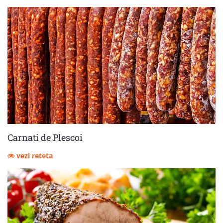
Carnati de Plescoi
vezi reteta