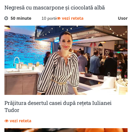
Negresă cu mascarpone și ciocolată albă
50 minute
vezi reteta
Usor
10 portii
Prăjitura desertul casei după rețeta Iulianei
Tudor
vezi reteta