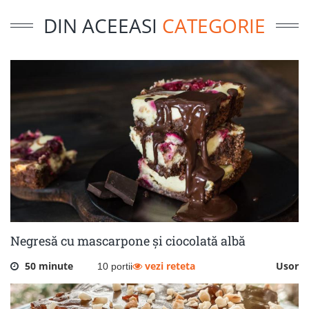
DIN ACEEASI
CATEGORIE
Negresă cu mascarpone și ciocolată albă
50 minute
vezi reteta
Usor
10 portii