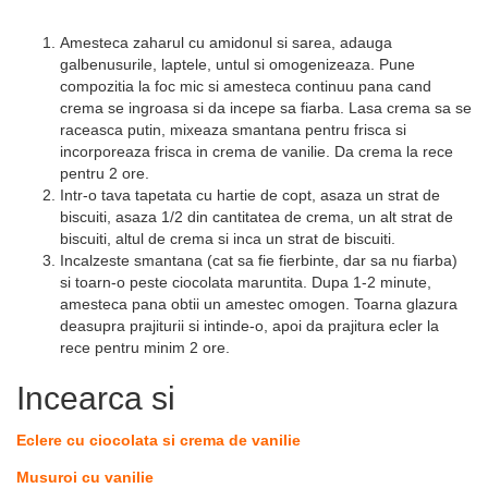
Amesteca zaharul cu amidonul si sarea, adauga
galbenusurile, laptele, untul si omogenizeaza. Pune
compozitia la foc mic si amesteca continuu pana cand
crema se ingroasa si da incepe sa fiarba. Lasa crema sa se
raceasca putin, mixeaza smantana pentru frisca si
incorporeaza frisca in crema de vanilie. Da crema la rece
pentru 2 ore.
Intr-o tava tapetata cu hartie de copt, asaza un strat de
biscuiti, asaza 1/2 din cantitatea de crema, un alt strat de
biscuiti, altul de crema si inca un strat de biscuiti.
Incalzeste smantana (cat sa fie fierbinte, dar sa nu fiarba)
si toarn-o peste ciocolata maruntita. Dupa 1-2 minute,
amesteca pana obtii un amestec omogen. Toarna glazura
deasupra prajiturii si intinde-o, apoi da prajitura ecler la
rece pentru minim 2 ore.
Incearca si
Eclere cu ciocolata si crema de vanilie
Musuroi cu vanilie