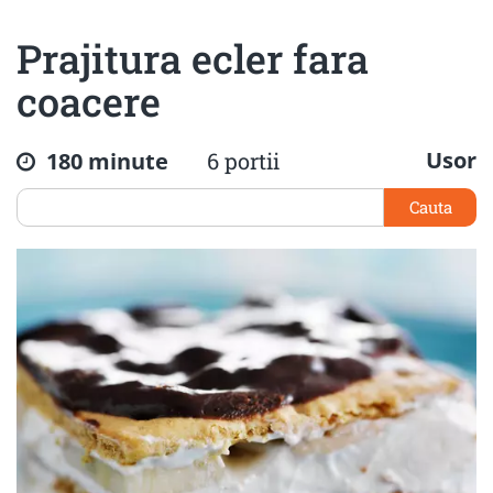
Prajitura ecler fara
coacere
Usor
180 minute
6 portii
Cauta