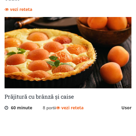
vezi reteta
Prăjitură cu brânză și caise
60 minute
vezi reteta
Usor
8 portii