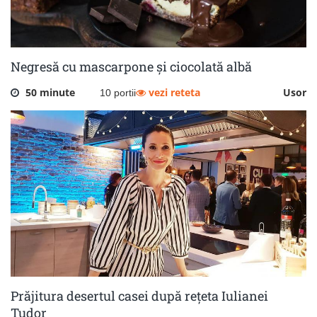
Negresă cu mascarpone și ciocolată albă
50 minute
vezi reteta
Usor
10 portii
Prăjitura desertul casei după rețeta Iulianei
Tudor