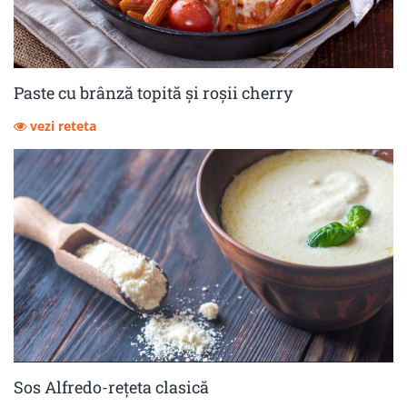
Paste cu brânză topită și roșii cherry
vezi reteta
Sos Alfredo-rețeta clasică