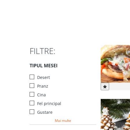
Sanatoase
Dietetice
Cu putine calorii
Crude/raw
Fara gluten
FILTRE:
TIPUL MESEI
Desert
Pranz
Cina
Fel principal
Gustare
Mai multe