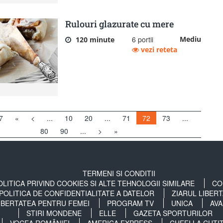
Rulouri glazurate cu mere
6 portii
Mediu
120 minute
vezi reteta
7
«
<
...
10
20
...
71
72
73
...
80
90
...
>
»
TERMENI SI CONDITII
OLITICA PRIVIND COOKIES SI ALTE TEHNOLOGII SIMILARE
CO
POLITICA DE CONFIDENTIALITATE A DATELOR
ZIARUL LIBER
IBERTATEA PENTRU FEMEI
PROGRAM TV
UNICA
AVA
STIRI MONDENE
ELLE
GAZETA SPORTURILOR