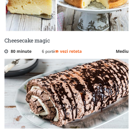
Cheesecake magic
80 minute
vezi reteta
Mediu
6 portii