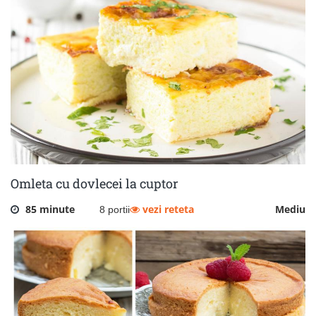
Omleta cu dovlecei la cuptor
85 minute
vezi reteta
Mediu
8 portii