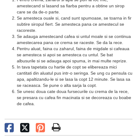
amestecand si lasand sa fiarba pentru a obtine un sirop
care se da de-o parte.
Se amesteca ouale si, cand sunt spumoase, se toarna in fir
subtire siropul fiert. Se amesteca pana ce amestecul se
racoreste.
Se adauga amestecand cafea si untul moale si se continua
amestecarea pana ce crema se raceste. Se da la rece.
Pentru aluat, faina cu zaharul, faina de migdale si cafeaua
se amesteca si apoi se amesteca cu untul. Se bat
albusurile si se adauga apoi spuma, in mai multe reprize.
In tava tapetata cu hartie de copt se elibereaza mici
cantitati din aluatul pus intr-o seringa. Se ung cu pensula cu
apa, apaltizandu-le si se lasa la copt 12 minute. Se lasa sa
se raceasca. Se pune o alta sarja la copt.
Se unesc doua cate doua fursecurile cu crema de la rece,
se presara cu cafea fin macinata si se decoreaza cu boabe
de cafea.