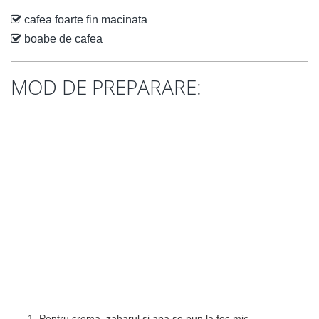
cafea foarte fin macinata
boabe de cafea
MOD DE PREPARARE:
Pentru crema, zaharul si apa se pun la foc mic,