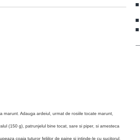
ta marunt. Adauga ardeiul, urmat de rosiile tocate marunt,
ul (150 g), patrunjelul bine tocat, sare si piper, si amesteca
eaza coaja tuturor feliilor de paine si intinde-le cu sucitorul,