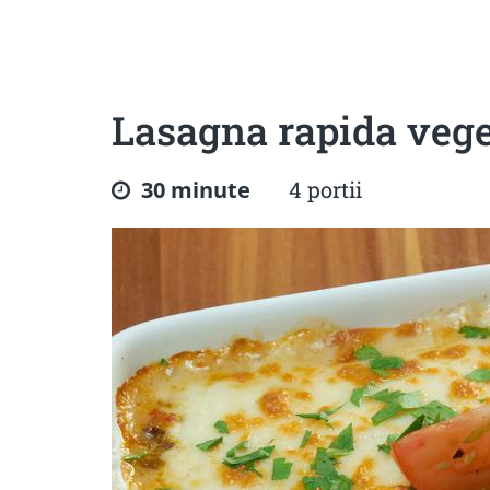
Sanatoase
Dietetice
Cu putine calorii
Crude/raw
Fara gluten
Lasagna rapida veg
30 minute
4 portii