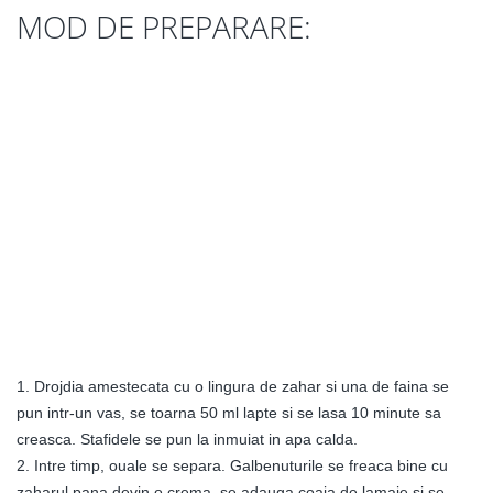
MOD DE PREPARARE:
1. Drojdia amestecata cu o lingura de zahar si una de faina se
pun intr-un vas, se toarna 50 ml lapte si se lasa 10 minute sa
creasca. Stafidele se pun la inmuiat in apa calda.
2. Intre timp, ouale se separa. Galbenuturile se freaca bine cu
zaharul pana devin o crema, se adauga coaja de lamaie si se