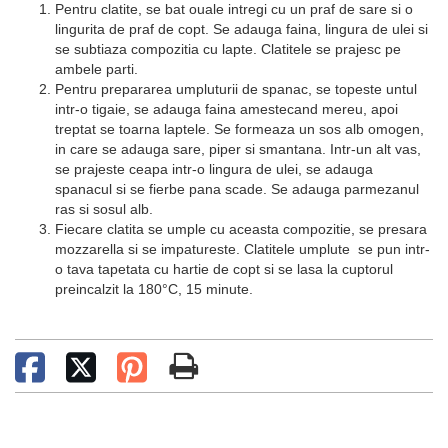
Pentru clatite, se bat ouale intregi cu un praf de sare si o
lingurita de praf de copt. Se adauga faina, lingura de ulei si
se subtiaza compozitia cu lapte. Clatitele se prajesc pe
ambele parti.
Pentru prepararea umpluturii de spanac, se topeste untul
intr-o tigaie, se adauga faina amestecand mereu, apoi
treptat se toarna laptele. Se formeaza un sos alb omogen,
in care se adauga sare, piper si smantana. Intr-un alt vas,
se prajeste ceapa intr-o lingura de ulei, se adauga
spanacul si se fierbe pana scade. Se adauga parmezanul
ras si sosul alb.
Fiecare clatita se umple cu aceasta compozitie, se presara
mozzarella si se impatureste. Clatitele umplute se pun intr-
o tava tapetata cu hartie de copt si se lasa la cuptorul
preincalzit la 180°C, 15 minute.