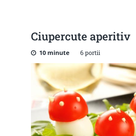
Sanatoase
Dietetice
Cu putine calorii
Crude/raw
Fara gluten
Ciupercute aperitiv
10 minute
6 portii