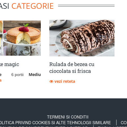
ASI
CATEGORIE
ke magic
Rulada de bezea cu
ciocolata si frisca
e
Mediu
6 portii
a
vezi reteta
TERMENI SI CONDITII
OLITICA PRIVIND COOKIES SI ALTE TEHNOLOGII SIMILARE
CO