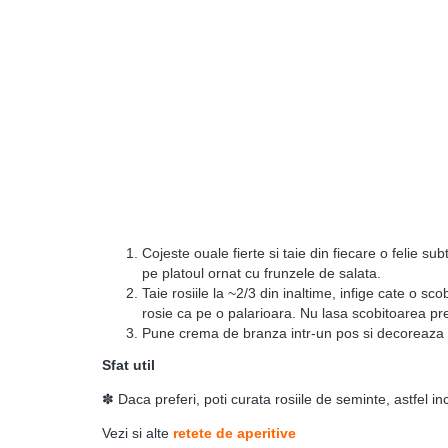
Cojeste ouale fierte si taie din fiecare o felie sub
pe platoul ornat cu frunzele de salata.
Taie rosiile la ~2/3 din inaltime, infige cate o sc
rosie ca pe o palarioara. Nu lasa scobitoarea pre
Pune crema de branza intr-un pos si decoreaza c
Sfat util
✽ Daca preferi, poti curata rosiile de seminte, astfel inc
Vezi si alte
retete de aperitive