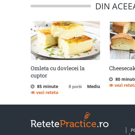
DIN ACEE
Omleta cu dovlecei la
Cheeseca
cuptor
80 minut
vezi retet
85 minute
Mediu
8 portii
vezi reteta
P