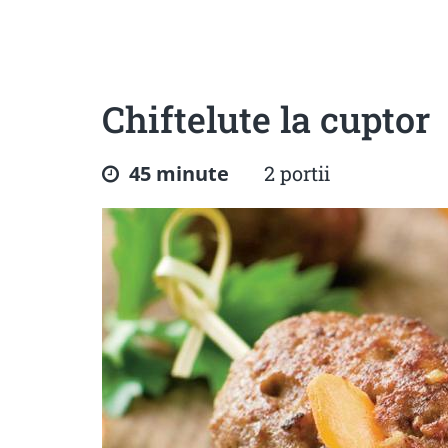
Sanatoase
Dietetice
Cu putine calorii
Crude/raw
Fara gluten
Chiftelute la cuptor
45 minute
2 portii