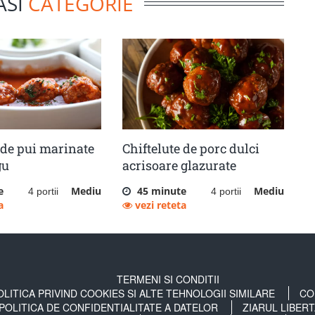
ASI
CATEGORIE
 de pui marinate
Chiftelute de porc dulci
gu
acrisoare glazurate
e
Mediu
45 minute
Mediu
4 portii
4 portii
a
vezi reteta
TERMENI SI CONDITII
OLITICA PRIVIND COOKIES SI ALTE TEHNOLOGII SIMILARE
CO
POLITICA DE CONFIDENTIALITATE A DATELOR
ZIARUL LIBER