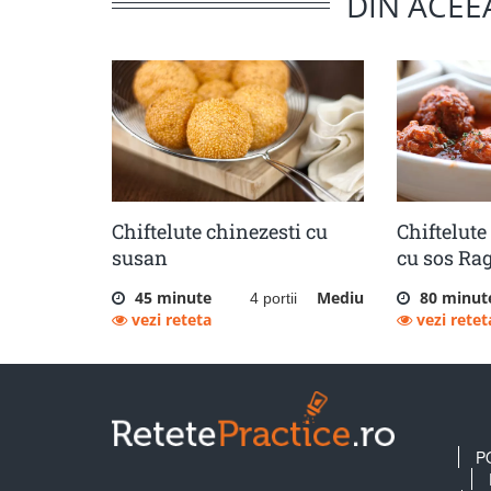
DIN ACEE
Chiftelute chinezesti cu
Chiftelute
susan
cu sos Ra
45 minute
Mediu
80 minut
4 portii
vezi reteta
vezi retet
P