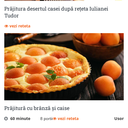
Prăjitura desertul casei după rețeta Iulianei
Tudor
vezi reteta
Prăjitură cu brânză și caise
60 minute
vezi reteta
Usor
8 portii