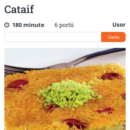
Cataif
Usor
180 minute
6 portii
Cauta