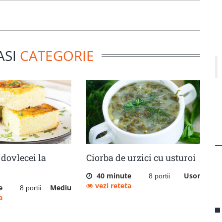
ASI
CATEGORIE
dovlecei la
Ciorba de urzici cu usturoi
40 minute
Usor
8 portii
vezi reteta
e
Mediu
8 portii
a