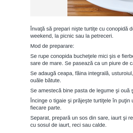
Învaţă să prepari nişte turtiţe cu conopidă de
weekend, la picnic sau la petreceri.
Mod de preparare:
Se rupe conopida bucheţele mici şis e fier
sare de mare. Se pasează ca un piure de ca
Se adaugă ceapa, făina integrală, usturoiul, 
ouăle bătute.
Se amestecă bine pasta de legume şi ouă şi 
Încinge o tigaie şi prăjeşte turtiţele în puţ
fiecare parte.
Separat, prepară un sos din sare, iaurt şi r
cu sosul de iaurt, reci sau calde.