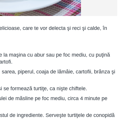
licioase, care te vor delecta şi reci şi calde, în
be la maşina cu abur sau pe foc mediu, cu puţină
rtofi.
sarea, piperul, coaja de lămâie, cartofii, brânza şi
se formează turtiţe, ca nişte chiftele.
in ulei de măsline pe foc mediu, circa 4 minute pe
estul de ingrediente. Serveşte turtiţele de conopidă