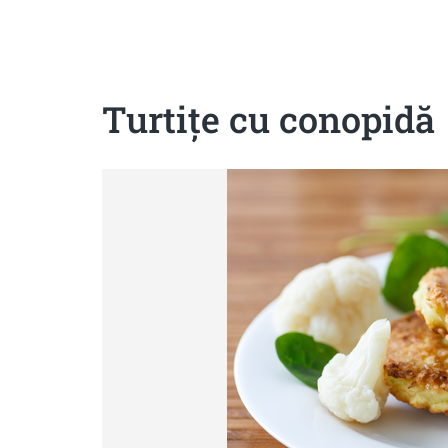
Sanatoase
Dietetice
Cu putine calorii
Crude/raw
Fara gluten
Turtiţe cu conopidă