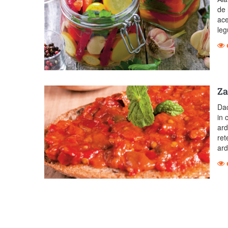
de 
ace
le
Za
Dac
in 
ard
ret
ard