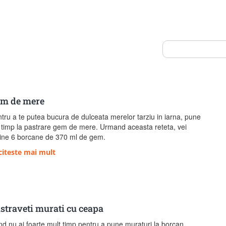
m de mere
tru a te putea bucura de dulceata merelor tarziu in iarna, pune
 timp la pastrare gem de mere. Urmand aceasta reteta, vei
ine 6 borcane de 370 ml de gem.
citeste mai mult
straveti murati cu ceapa
d nu ai foarte mult timp pentru a pune muraturi la borcan,