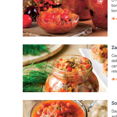
bor
bor
Za
Can
del
can
ret
So
Dac
ard