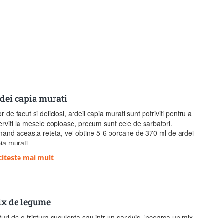
dei capia murati
r de facut si deliciosi, ardeii capia murati sunt potriviti pentru a
serviti la mesele copioase, precum sunt cele de sarbatori.
and aceasta reteta, vei obtine 5-6 borcane de 370 ml de ardei
ia murati.
citeste mai mult
x de legume
turi de o friptura suculenta sau intr-un sandvis, incearca un mix