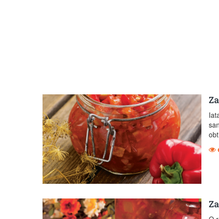
Za
Iat
san
obt
Za
O r