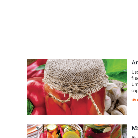
Ar
Uso
fi 
Urm
cap
Mi
Ala