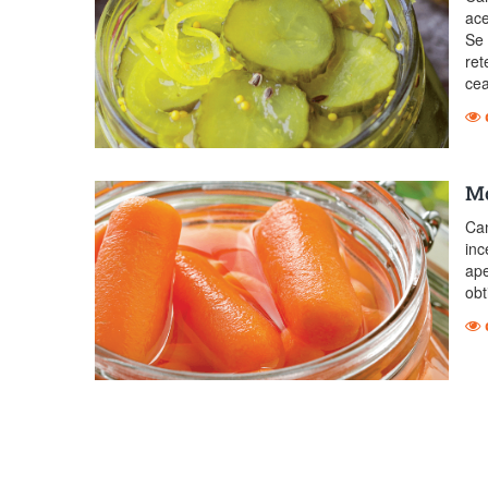
ace
Se 
ret
ce
Mo
Can
inc
ape
obt