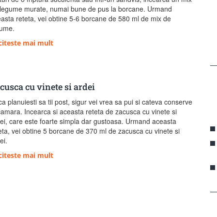
legume murate, numai bune de pus la borcane. Urmand
asta reteta, vei obtine 5-6 borcane de 580 ml de mix de
gume.
citeste mai mult
cusca cu vinete si ardei
a planuiesti sa tii post, sigur vei vrea sa pui si cateva conserve
camara. Incearca si aceasta reteta de zacusca cu vinete si
ei, care este foarte simpla dar gustoasa. Urmand aceasta
eta, vei obtine 5 borcane de 370 ml de zacusca cu vinete si
ei.
citeste mai mult