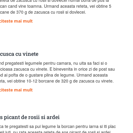
can cand vine toamna. Urmand aceasta reteta, vei obtine 5
cane de 370 g de zacusca cu rosii si dovlecei.
citeste mai mult
cusca cu vinete
d pregatesti legumele pentru camara, nu uita sa faci si o
icioasa zacusca cu vinete. E binevenita in orice zi de post sau
d ai pofta de o gustare plina de legume. Urmand aceasta
eta, vei obtine 10-12 borcane de 320 g de zacusca cu vinete.
citeste mai mult
s picant de rosii si ardei
a te pregatesti sa pui legume la borcan pentru iarna si iti plac
eii iuti, nu rata aceasta reteta de sos picant de rosii si ardei.