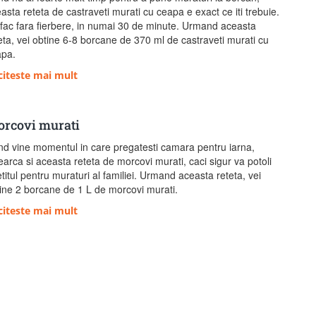
asta reteta de castraveti murati cu ceapa e exact ce iti trebuie.
fac fara fierbere, in numai 30 de minute. Urmand aceasta
eta, vei obtine 6-8 borcane de 370 ml de castraveti murati cu
apa.
citeste mai mult
rcovi murati
d vine momentul in care pregatesti camara pentru iarna,
earca si aceasta reteta de morcovi murati, caci sigur va potoli
titul pentru muraturi al familiei. Urmand aceasta reteta, vei
ine 2 borcane de 1 L de morcovi murati.
citeste mai mult