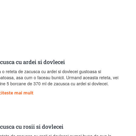
cusca cu ardei si dovlecei
a o reteta de zacusca cu ardei si dovlecei gustoasa si
atoasa, asa cum o faceau bunicii. Urmand aceasta reteta, vei
ine 5 borcane de 370 ml de zacusca cu ardei si dovlecei.
citeste mai mult
cusca cu rosii si dovlecei
eteta de zacusca cu rosii si dovlecei numai buna de pus la