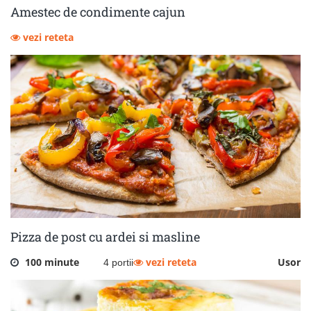
Amestec de condimente cajun
vezi reteta
Pizza de post cu ardei si masline
100 minute
vezi reteta
Usor
4 portii