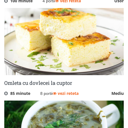
100 minute
vezi reteta
Usor
4 portii
Omleta cu dovlecei la cuptor
85 minute
vezi reteta
Mediu
8 portii