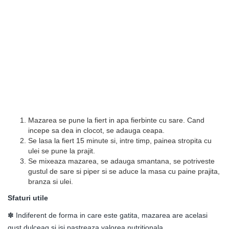
Mazarea se pune la fiert in apa fierbinte cu sare. Cand
incepe sa dea in clocot, se adauga ceapa.
Se lasa la fiert 15 minute si, intre timp, painea stropita cu
ulei se pune la prajit.
Se mixeaza mazarea, se adauga smantana, se potriveste
gustul de sare si piper si se aduce la masa cu paine prajita,
branza si ulei.
Sfaturi utile
✽ Indiferent de forma in care este gatita, mazarea are acelasi
gust dulceag si isi pastreaza valorea nutritionala.