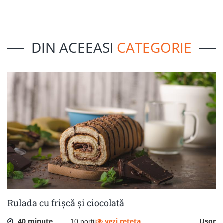
DIN ACEEASI
CATEGORIE
Rulada cu frișcă și ciocolată
40 minute
vezi reteta
Usor
10 portii