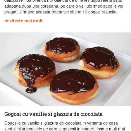
delicioase? Ba bine ca nu! Uite cat de bine ies dupa reteta asta,
adaptata dupa una coreeana, pe care o vei iubi imediat ce le vei
pregati. Urmand aceasta reteta vei obtine 16 gogosi rasucite.
citeste mai mult
Gogosi cu vanilie si glazura de ciocolata
Gogosile cu vanilie si glazura de ciocolata in varianta de casa
sunt similare cu cele pe care le gasesti in comert, insa e mult mai