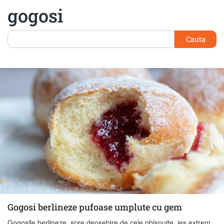
gogosi
Cauta
Gogosi berlineze pufoase umplute cu gem
Gogosile berlineze, spre deosebire de cele obisnuite, ies extrem