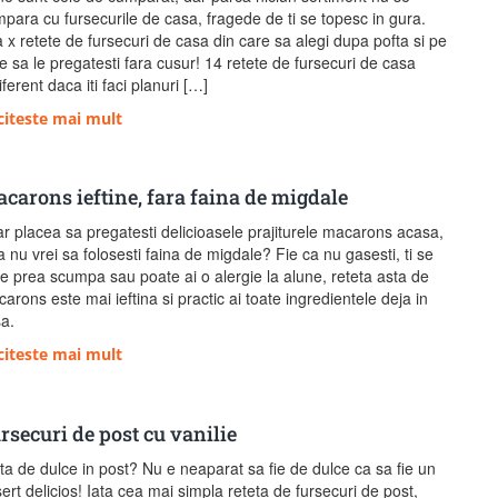
para cu fursecurile de casa, fragede de ti se topesc in gura.
a x retete de fursecuri de casa din care sa alegi dupa pofta si pe
e sa le pregatesti fara cusur! 14 retete de fursecuri de casa
iferent daca iti faci planuri […]
citeste mai mult
carons ieftine, fara faina de migdale
ar placea sa pregatesti delicioasele prajiturele macarons acasa,
a nu vrei sa folosesti faina de migdale? Fie ca nu gasesti, ti se
e prea scumpa sau poate ai o alergie la alune, reteta asta de
arons este mai ieftina si practic ai toate ingredientele deja in
a.
citeste mai mult
rsecuri de post cu vanilie
ta de dulce in post? Nu e neaparat sa fie de dulce ca sa fie un
ert delicios! Iata cea mai simpla reteta de fursecuri de post,