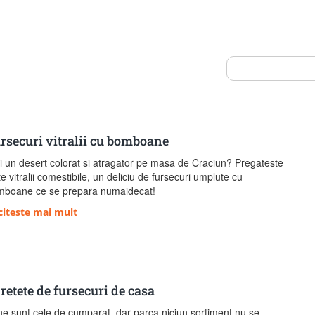
rsecuri vitralii cu bomboane
i un desert colorat si atragator pe masa de Craciun? Pregateste
te vitralii comestibile, un deliciu de fursecuri umplute cu
mboane ce se prepara numaidecat!
citeste mai mult
 retete de fursecuri de casa
e sunt cele de cumparat, dar parca niciun sortiment nu se