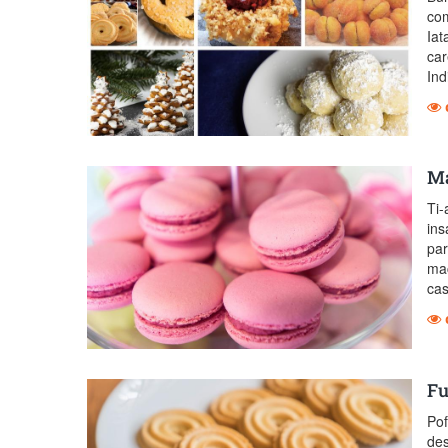
com
Iat
car
Ind
Ma
Ti-
ins
par
mac
cas
Fu
Pof
des