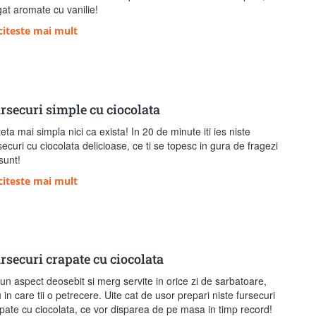
at aromate cu vanilie!
citeste mai mult
rsecuri simple cu ciocolata
eta mai simpla nici ca exista! In 20 de minute iti ies niste
securi cu ciocolata delicioase, ce ti se topesc in gura de fragezi
sunt!
citeste mai mult
rsecuri crapate cu ciocolata
un aspect deosebit si merg servite in orice zi de sarbatoare,
 in care tii o petrecere. Uite cat de usor prepari niste fursecuri
pate cu ciocolata, ce vor disparea de pe masa in timp record!