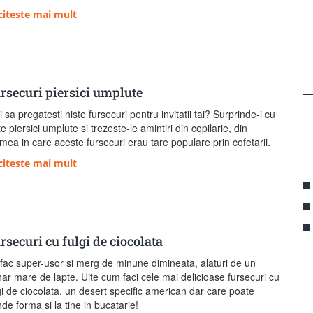
citeste mai mult
rsecuri piersici umplute
i sa pregatesti niste fursecuri pentru invitatii tai? Surprinde-i cu
te piersici umplute si trezeste-le amintiri din copilarie, din
mea in care aceste fursecuri erau tare populare prin cofetarii.
citeste mai mult
rsecuri cu fulgi de ciocolata
fac super-usor si merg de minune dimineata, alaturi de un
ar mare de lapte. Uite cum faci cele mai delicioase fursecuri cu
gi de ciocolata, un desert specific american dar care poate
nde forma si la tine in bucatarie!