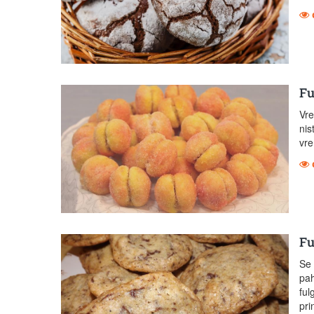
Fu
Vre
nis
vre
Fu
Se 
pah
ful
pri