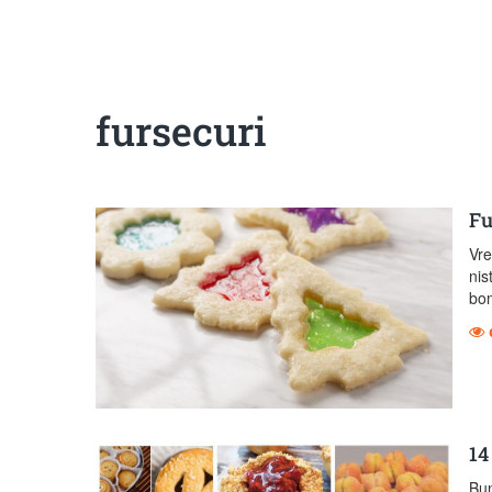
fursecuri
Fu
Vre
nis
bo
14
Bun