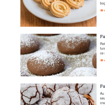
bog
Fu
Ret
fur
ce 
Fu
Au 
sau
cra