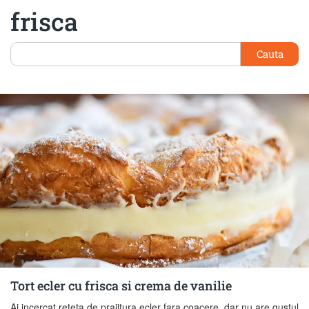
frisca
Cauta
Tort ecler cu frisca si crema de vanilie
Ai incercat reteta de prajitura ecler fara coacere, dar nu are gustul