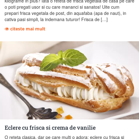
kilograme in plus? Iata o reteta de frisca vegetala de casa pe care
o poti pregati usor si cu care mananci si sanatos! Uite cum
prepari frisca vegetala de post, din aquafaba (apa de naut), in
cativa pasi simpli, la indemana tuturor! Frisca de […]
citeste mai mult
Eclere cu frisca si crema de vanilie
O reteta clasica, dar pe care multi o adora: eclere cu frisca si