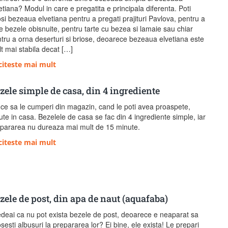
etiana? Modul in care e pregatita e principala diferenta. Poti
osi bezeaua elvetiana pentru a pregati prajituri Pavlova, pentru a
e bezele obisnuite, pentru tarte cu bezea si lamaie sau chiar
tru a orna deserturi si briose, deoarece bezeaua elvetiana este
t mai stabila decat […]
citeste mai mult
zele simple de casa, din 4 ingrediente
ce sa le cumperi din magazin, cand le poti avea proaspete,
ute in casa. Bezelele de casa se fac din 4 ingrediente simple, iar
pararea nu dureaza mai mult de 15 minute.
citeste mai mult
zele de post, din apa de naut (aquafaba)
deai ca nu pot exista bezele de post, deoarece e neaparat sa
osesti albusuri la prepararea lor? Ei bine, ele exista! Le prepari