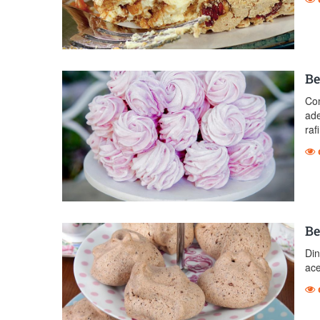
Be
Com
ade
raf
Be
Din
ace