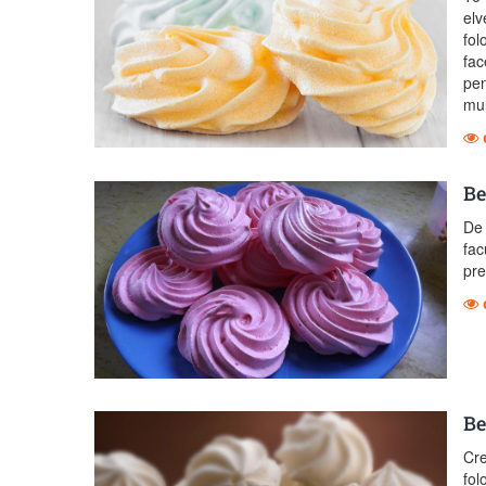
elv
fol
fac
pen
mul
Be
De 
fac
pre
Be
Cre
fol