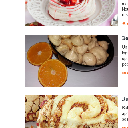
ext
Nou
rus
Be
Un 
ing
opt
pot
Ru
Rul
apr
sos