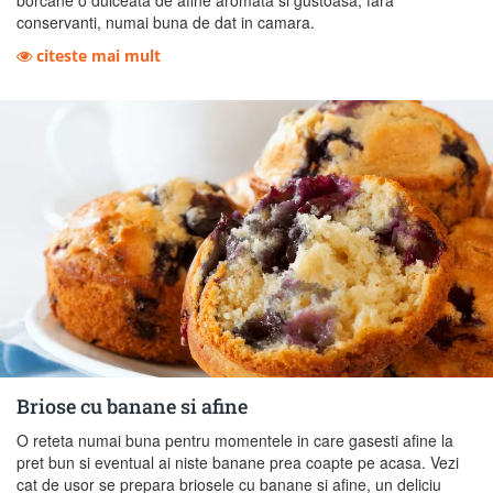
borcane o dulceata de afine aromata si gustoasa, fara
conservanti, numai buna de dat in camara.
citeste mai mult
Briose cu banane si afine
O reteta numai buna pentru momentele in care gasesti afine la
pret bun si eventual ai niste banane prea coapte pe acasa. Vezi
cat de usor se prepara briosele cu banane si afine, un deliciu