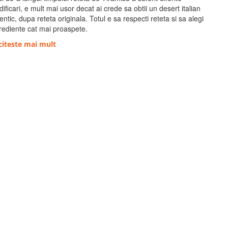
ificari, e mult mai usor decat ai crede sa obtii un desert italian
entic, dupa reteta originala. Totul e sa respecti reteta si sa alegi
rediente cat mai proaspete.
citeste mai mult