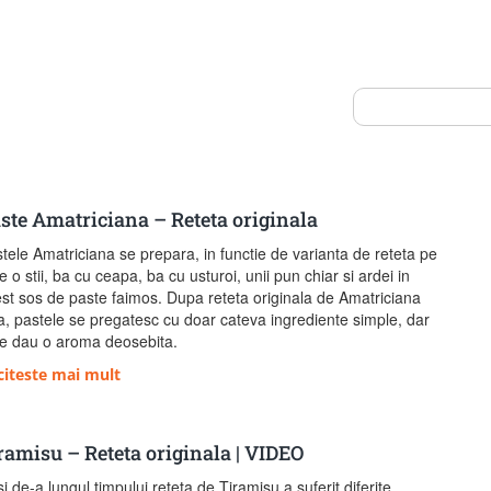
ste Amatriciana – Reteta originala
tele Amatriciana se prepara, in functie de varianta de reteta pe
e o stii, ba cu ceapa, ba cu usturoi, unii pun chiar si ardei in
st sos de paste faimos. Dupa reteta originala de Amatriciana
a, pastele se pregatesc cu doar cateva ingrediente simple, dar
e dau o aroma deosebita.
citeste mai mult
ramisu – Reteta originala | VIDEO
i de-a lungul timpului reteta de Tiramisu a suferit diferite