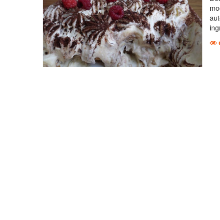
mod
aut
ing