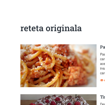
reteta originala
Pa
Pas
car
ace
ins
car
Ti
Des