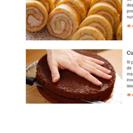
des
pro
nu
Cu
Iti
de 
mai
inc
ias