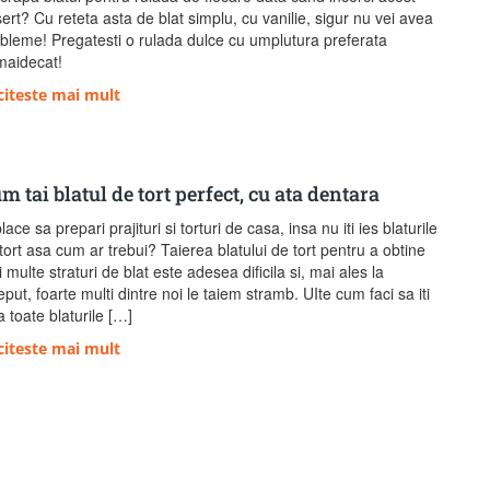
ert? Cu reteta asta de blat simplu, cu vanilie, sigur nu vei avea
bleme! Pregatesti o rulada dulce cu umplutura preferata
maidecat!
citeste mai mult
m tai blatul de tort perfect, cu ata dentara
 place sa prepari prajituri si torturi de casa, insa nu iti ies blaturile
tort asa cum ar trebui? Taierea blatului de tort pentru a obtine
 multe straturi de blat este adesea dificila si, mai ales la
eput, foarte multi dintre noi le taiem stramb. UIte cum faci sa iti
a toate blaturile […]
citeste mai mult