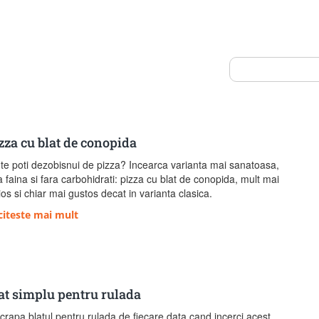
zza cu blat de conopida
te poti dezobisnui de pizza? Incearca varianta mai sanatoasa,
a faina si fara carbohidrati: pizza cu blat de conopida, mult mai
ios si chiar mai gustos decat in varianta clasica.
citeste mai mult
at simplu pentru rulada
crapa blatul pentru rulada de fiecare data cand incerci acest