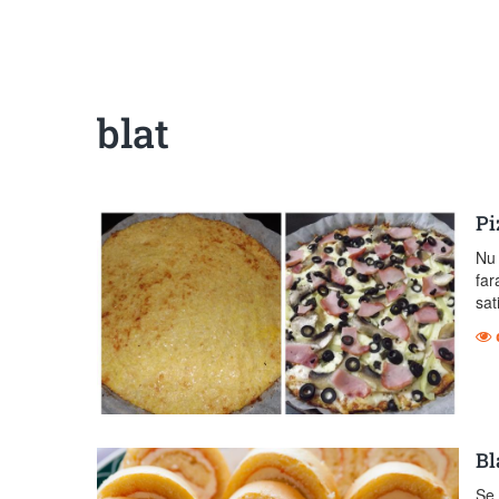
blat
Pi
Nu 
far
sat
Bl
Se 