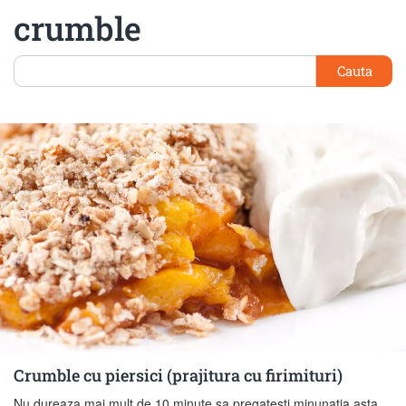
crumble
Cauta
Crumble cu piersici (prajitura cu firimituri)
Nu dureaza mai mult de 10 minute sa pregatesti minunatia asta