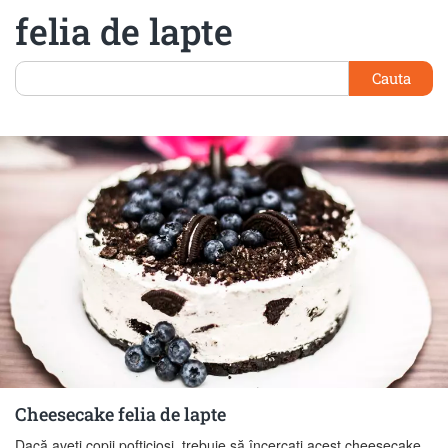
felia de lapte
Cauta
Cheesecake felia de lapte
Dacă aveți copii pofticioși, trebuie să încercați acest cheesecake