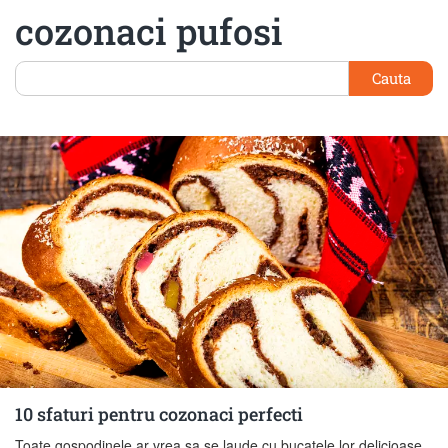
cozonaci pufosi
Cauta
10 sfaturi pentru cozonaci perfecti
Toate gospodinele ar vrea sa se laude cu bucatele lor delicioase