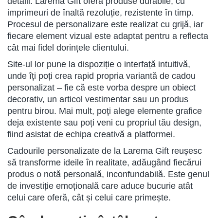
detalii. Larema Gift oferă produse durabile, cu
imprimeuri de înaltă rezoluție, rezistente în timp.
Procesul de personalizare este realizat cu grijă, iar
fiecare element vizual este adaptat pentru a reflecta
cât mai fidel dorințele clientului.
Site-ul lor pune la dispoziție o interfață intuitivă,
unde îți poți crea rapid propria variantă de cadou
personalizat – fie că este vorba despre un obiect
decorativ, un articol vestimentar sau un produs
pentru birou. Mai mult, poți alege elemente grafice
deja existente sau poți veni cu propriul tău design,
fiind asistat de echipa creativă a platformei.
Cadourile personalizate de la Larema Gift reușesc
să transforme ideile în realitate, adăugând fiecărui
produs o notă personală, inconfundabilă. Este genul
de investiție emoțională care aduce bucurie atât
celui care oferă, cât și celui care primește.