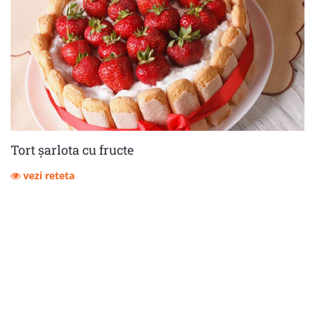
Tort șarlota cu fructe
vezi reteta