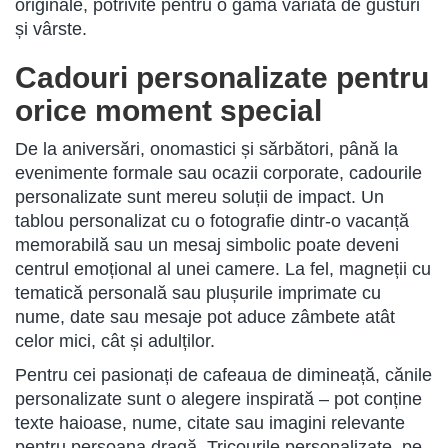
originale, potrivite pentru o gamă variată de gusturi
și vârste.
Cadouri personalizate pentru
orice moment special
De la aniversări, onomastici și sărbători, până la
evenimente formale sau ocazii corporate, cadourile
personalizate sunt mereu soluții de impact. Un
tablou personalizat cu o fotografie dintr-o vacanță
memorabilă sau un mesaj simbolic poate deveni
centrul emoțional al unei camere. La fel, magneții cu
tematică personală sau plușurile imprimate cu
nume, date sau mesaje pot aduce zâmbete atât
celor mici, cât și adulților.
Pentru cei pasionați de cafeaua de dimineață, cănile
personalizate sunt o alegere inspirată – pot conține
texte haioase, nume, citate sau imagini relevante
pentru persoana dragă. Tricourile personalizate, pe