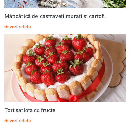
Mâncărică de castraveţi muraţi şi cartofi
vezi reteta
Tort șarlota cu fructe
vezi reteta