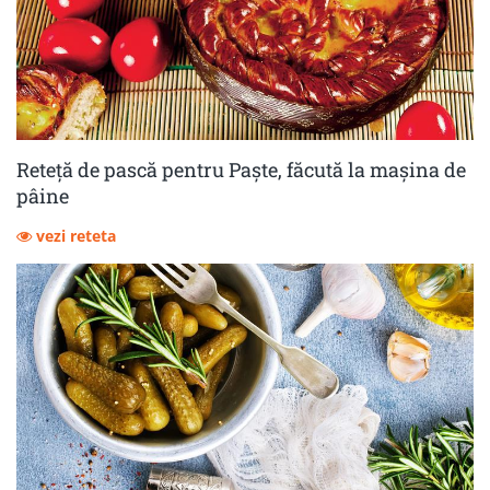
Reteță de pască pentru Paște, făcută la mașina de
pâine
vezi reteta